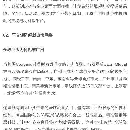
节，政策制定者与企业家面对面碰撞，让复杂的跨境规则变得通俗易
懂。全年15场活动、覆盖8大产业带的规划，正将广州打造成生机勃
勃的跨境电商对接平台。
02、平台矩阵织就出海网络
全球巨头为何扎堆广州
当韩国Coupang带着时尚爆品攻略走进海珠，当俄罗斯Ozon Global
在白云揭秘东欧市场商机，广州正成为全球电商平台的“兵家必争之
地”。围绕中东、南美、中东、东南亚等全球新兴市场，广州市商务局
精准锚定中东、南美等新兴市场，牵线搭桥近25个头部平台，上演着
一场场“双向奔赴”的招商大戏。
这里既有国际巨头带来的全球流量入口，也有本土平台释放的AI技术
红利。阿里国际站的“AI破局”战略发布会上，智能选品、精准营销等
黑科技，让中小企业直呼“降本增效看得见”。这种“本土智慧+全球资
源”的深度融合，正为广州企业开辟出差异化的出海路径。