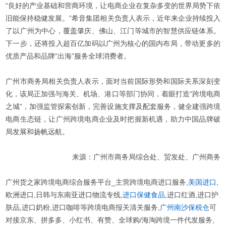
“良好的产业基础和营商环境，让电商企业在复杂多变的世界局势下依
旧能保持稳健发展。”希音集团相关负责人表示，近年来企业持续投入
了以广州为中心，覆盖肇庆、佛山、江门等城市的智慧供应链体系。
下一步，还将投入超百亿加码以广州为核心的国内布局，带动更多的
优质产品和品牌“出海”服务全球消费者。
广州市商务局相关负责人表示，面对当前国际形势和国际关系深刻变
化，该局正加强与海关、机场、港口等部门协同，着眼打造“跨境电商
之城”，加强监管探索创新，完善设施支撑及配套服务，健全建强跨境
电商生态链，让广州跨境电商企业及时把握新机遇，助力中国品牌破
局发展和扬帆远航。
来源：广州市商务局综合处、贸发处、广州商务
广州货之家跨境电商综合服务平台_主营跨境电商进口服务,
美国进口
,
欧洲进口,日韩与东南亚进口物流专线,
进口保健食品
,进口红酒,进口护
肤品,进口奶粉,进口咖啡等跨境电商报关清关服务,
广州南沙保税仓
可
对接京东、拼多多、小红书、有赞、全球购/海淘跨境一件代发服务,