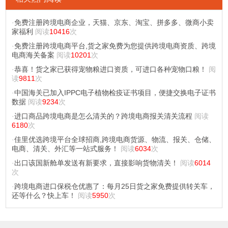
·
免费注册跨境电商企业，天猫、京东、淘宝、拼多多、微商小卖
家福利
阅读
10416
次
·
免费注册跨境电商平台,货之家免费为您提供跨境电商资质、跨境
电商海关备案
阅读
10201
次
·
恭喜！货之家已获得宠物粮进口资质，可进口各种宠物口粮！
阅
读
9811
次
·
中国海关已加入IPPC电子植物检疫证书项目，便捷交换电子证书
数据
阅读
9234
次
·
进口商品跨境电商是怎么清关的？跨境电商报关清关流程
阅读
6180
次
·
佳里优选跨境平台全球招商,跨境电商货源、物流、报关、仓储、
电商、清关、外汇等一站式服务！
阅读
6034
次
·
出口该国新舱单发送有新要求，直接影响货物清关！
阅读
6014
次
·
跨境电商进口保税仓优惠了：每月25日货之家免费提供转关车，
还等什么？快上车！
阅读
5950
次