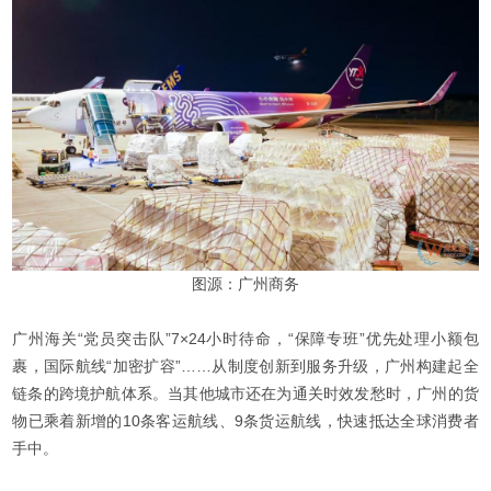
图源：广州商务
广州海关“党员突击队”7×24小时待命，“保障专班”优先处理小额包
裹，国际航线“加密扩容”……从制度创新到服务升级，广州构建起全
链条的跨境护航体系。当其他城市还在为通关时效发愁时，广州的货
物已乘着新增的10条客运航线、9条货运航线，快速抵达全球消费者
手中。