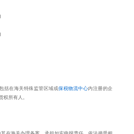
l
l
包括在海关特殊监管区域或
保税物流中心
内注册的企
货权所有人。
由其在海关办理备案，承担如实申报责任，依法接受相